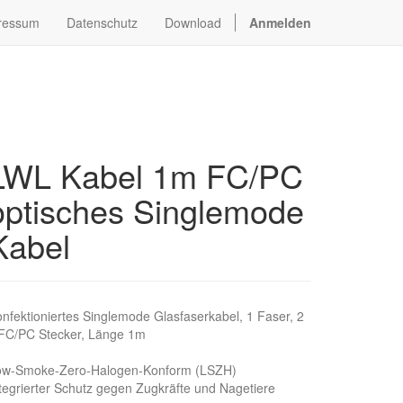
ressum
Datenschutz
Download
Anmelden
LWL Kabel 1m FC/PC
optisches Singlemode
Kabel
nfektioniertes Singlemode Glasfaserkabel, 1 Faser, 2
 FC/PC Stecker, Länge 1m
ow-Smoke-Zero-Halogen-Konform (LSZH)
tegrierter Schutz gegen Zugkräfte und Nagetiere