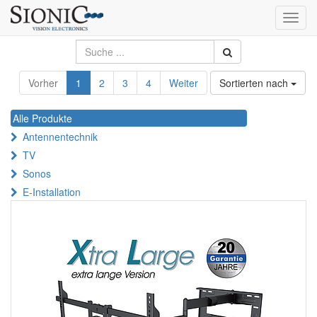
Toggl
navig
Vorher
1
2
3
4
Weiter
Sortierten nach
Alle Produkte
Antennentechnik
TV
Sonos
E-Installation