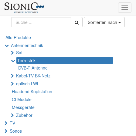
Toggl
navig
Sortierten nach
Alle Produkte
Antennentechnik
Sat
Terrestrik
DVB-T Antenne
Kabel-TV BK-Netz
optisch LWL
Headend Kopfstation
CI Module
Messgeräte
Zubehör
TV
Sonos