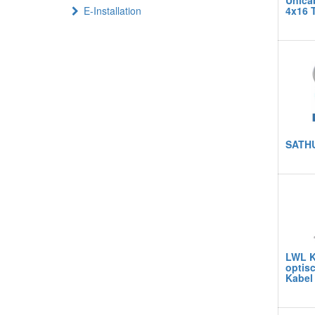
Unicab
E-Installation
4x16 
SATH
LWL K
optis
Kabel