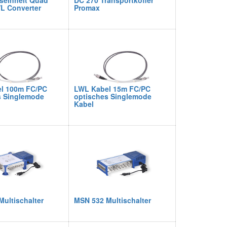
seinheit Quad
DC 270 Transportkoffer
L Converter
Promax
l 100m FC/PC
LWL Kabel 15m FC/PC
s Singlemode
optisches Singlemode
Kabel
ultischalter
MSN 532 Multischalter