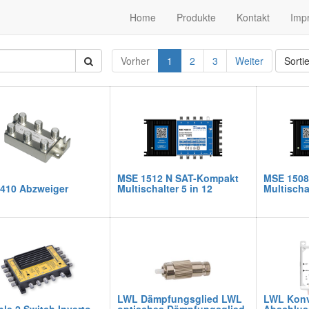
Home
Produkte
Kontakt
Imp
Vorher
1
2
3
Weiter
Sorti
MSE 1512 N SAT-Kompakt
MSE 1508
410 Abzweiger
Multischalter 5 in 12
Multischal
LWL Dämpfungsglied LWL
LWL Konv