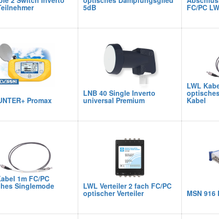
le 2 Switch Inverto
optisches Dämpfungsglied
Abschlus
Teilnehmer
5dB
FC/PC LW
LWL Kabe
LNB 40 Single Inverto
optische
UNTER+ Promax
universal Premium
Kabel
abel 1m FC/PC
ches Singlemode
LWL Verteiler 2 fach FC/PC
optischer Verteiler
MSN 916 M