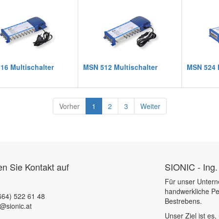
16 Multischalter
MSN 512 Multischalter
MSN 524 M
Vorher
1
2
3
Weiter
 Sie Kontakt auf
SIONIC - Ing.
Für unser Untern
handwerkliche Pe
664) 522 61 48
Bestrebens.
e@sionic.at
Unser Ziel ist es