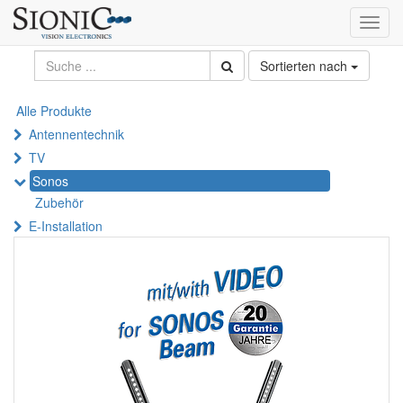
Toggl
navig
Sortierten nach
Alle Produkte
Antennentechnik
TV
Sonos
Zubehör
E-Installation