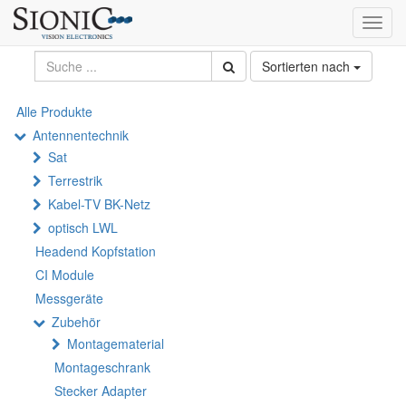
Toggl
navig
Sortierten nach
Alle Produkte
Antennentechnik
Sat
Terrestrik
Kabel-TV BK-Netz
optisch LWL
Headend Kopfstation
CI Module
Messgeräte
Zubehör
Montagematerial
Montageschrank
Stecker Adapter