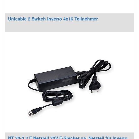
Unicable 2 Switch Inverto 4x16 Teilnehmer
NT 20-3.3 F Netzteil 20V F-Stecker ua. Netzteil für Inverto