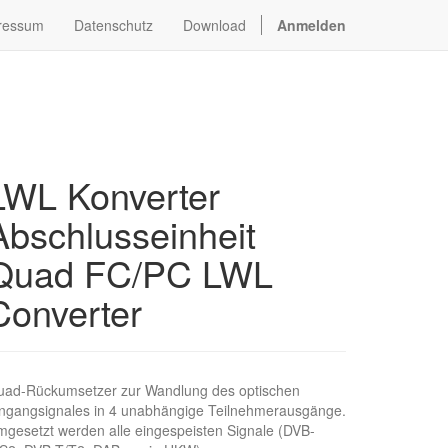
ressum
Datenschutz
Download
Anmelden
LWL Konverter
Abschlusseinheit
Quad FC/PC LWL
Converter
uad-Rückumsetzer zur Wandlung des optischen
ngangsignales in 4 unabhängige Teilnehmerausgänge.
gesetzt werden alle eingespeisten Signale (DVB-