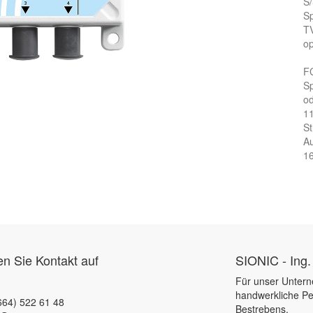
S
S
TV
op
F
Sp
od
1
S
Au
1
 Sie Kontakt auf
SIONIC - Ing.
Für unser Untern
handwerkliche Pe
664) 522 61 48
Bestrebens.