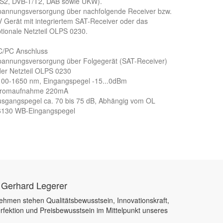
/S2, DVB-T/T2, DAB sowie UKW).
pannungsversorgung über nachfolgende Receiver bzw.
 Gerät mit integriertem SAT-Receiver oder das
tionale Netzteil OLPS 0230.
C/PC Anschluss
annungsversorgung über Folgegerät (SAT-Receiver)
er Netzteil OLPS 0230
100-1650 nm, Eingangspegel -15...0dBm
tromaufnahme 220mA
sgangspegel ca. 70 bis 75 dB, Abhängig vom OL
6130 WB-Eingangspegel
 Gerhard Legerer
ehmen stehen Qualitätsbewusstsein, Innovationskraft,
rfektion und Preisbewusstsein im Mittelpunkt unseres