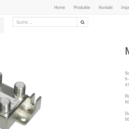
Home
Produkte
Kontakt
Imp
S
5
4
R
5
D
5