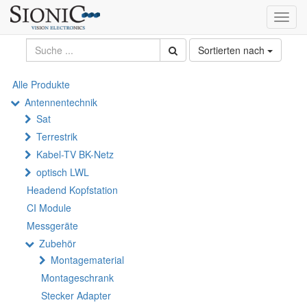
Toggl
navig
Sortierten nach
Alle Produkte
Antennentechnik
Sat
Terrestrik
Kabel-TV BK-Netz
optisch LWL
Headend Kopfstation
CI Module
Messgeräte
Zubehör
Montagematerial
Montageschrank
Stecker Adapter