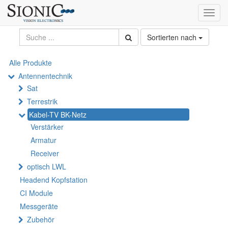
Toggl
navig
Sortierten nach
Alle Produkte
Antennentechnik
Sat
Terrestrik
Kabel-TV BK-Netz
Verstärker
Armatur
Receiver
optisch LWL
Headend Kopfstation
CI Module
Messgeräte
Zubehör