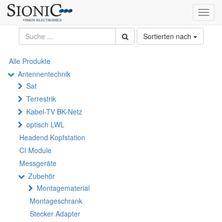
Toggl
navig
Sortierten nach
Alle Produkte
Antennentechnik
Sat
Terrestrik
Kabel-TV BK-Netz
optisch LWL
Headend Kopfstation
CI Module
Messgeräte
Zubehör
Montagematerial
Montageschrank
Stecker Adapter