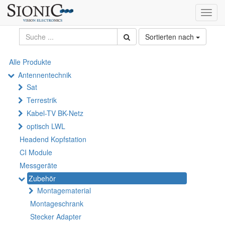
Toggl
navig
Sortierten nach
Alle Produkte
Antennentechnik
Sat
Terrestrik
Kabel-TV BK-Netz
optisch LWL
Headend Kopfstation
CI Module
Messgeräte
Zubehör
Montagematerial
Montageschrank
Stecker Adapter