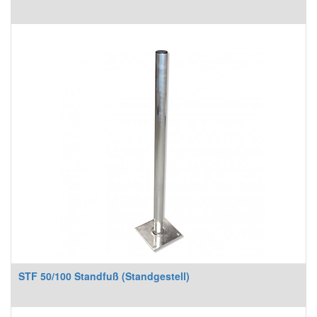
STF 50/100 Standfuß (Standgestell)